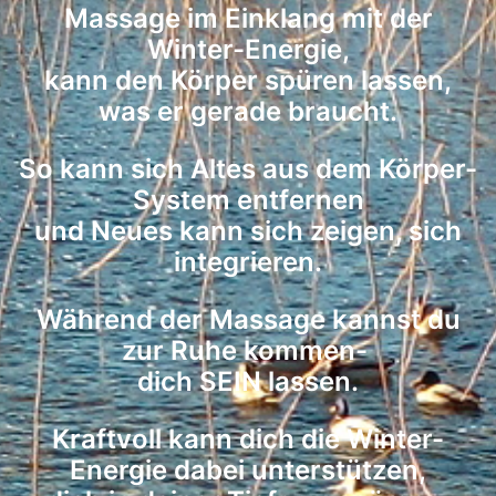
Massage im Einklang mit der
Winter-Energie,
kann den Körper spüren lassen,
was er gerade braucht.
So kann sich Altes aus dem Körper-
System entfernen
und Neues kann sich zeigen, sich
integrieren.
Während der Massage kannst du
zur Ruhe kommen-
dich SEIN lassen.
Kraftvoll kann dich die Winter-
Energie dabei unterstützen,