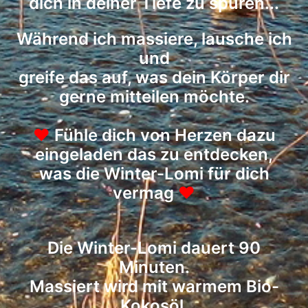
dich in deiner Tiefe zu spüren...
Während ich massiere, lausche ich
und
greife das auf, was dein Körper dir
gerne mitteilen möchte.
♥
Fühle dich von Herzen dazu
eingeladen das zu entdecken,
was die Winter-Lomi für dich
vermag
♥
Die Winter-Lomi dauert 90
Minuten.
Massiert wird mit warmem Bio-
Kokosöl.