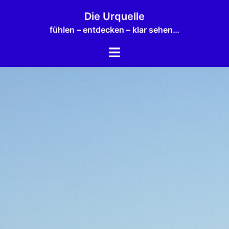
Zum
Die Urquelle
Inhalt
fühlen – entdecken – klar sehen…
springen
Menü
umschalten