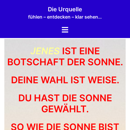
Zum
Die Urquelle
Inhalt
fühlen – entdecken – klar sehen…
springen
Menü
umschalten
JENES
IST EINE
BOTSCHAFT DER SONNE.
DEINE WAHL IST WEISE.
DU HAST DIE SONNE
GEWÄHLT.
SO WIE DIE SONNE BIST