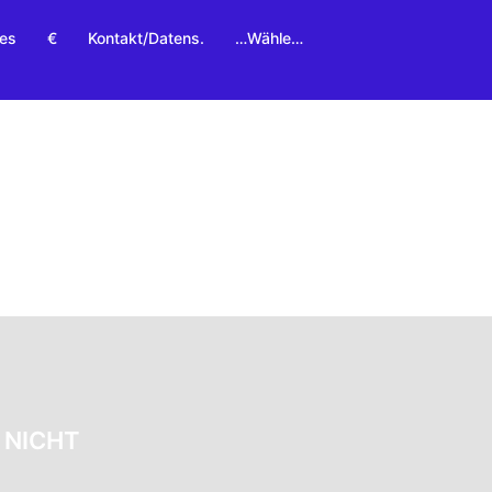
res
€
Kontakt/Datens.
…Wähle…
 NICHT