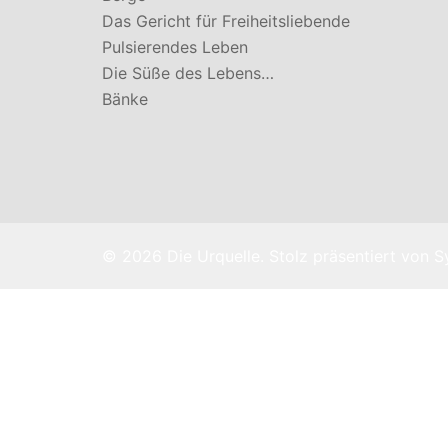
Das Gericht für Freiheitsliebende
Pulsierendes Leben
Die Süße des Lebens…
Bänke
© 2026 Die Urquelle. Stolz präsentiert von
S