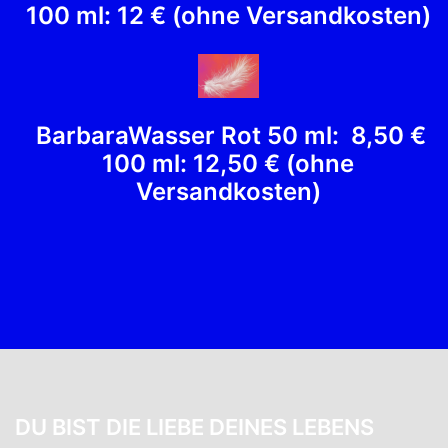
100 ml: 12 € (ohne Versandkosten)
BarbaraWasser Rot 50 ml: 8,50 €
100 ml: 12,50 € (ohne
Versandkosten)
DU BIST DIE LIEBE DEINES LEBENS