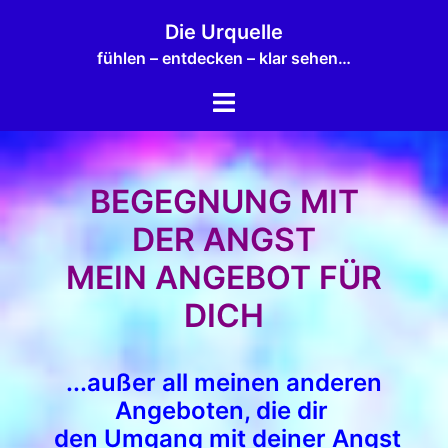
Zum
Die Urquelle
Inhalt
fühlen – entdecken – klar sehen…
springen
Menü
umschalten
BEGEGNUNG MIT
DER ANGST
MEIN ANGEBOT FÜR
DICH
...außer all meinen anderen
Angeboten, die dir
den Umgang mit deiner Angst