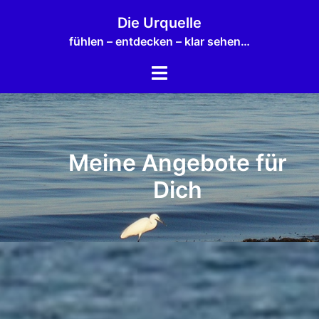
Zum
Die Urquelle
Inhalt
fühlen – entdecken – klar sehen…
springen
Menü
umschalten
Meine Angebote für
Dich