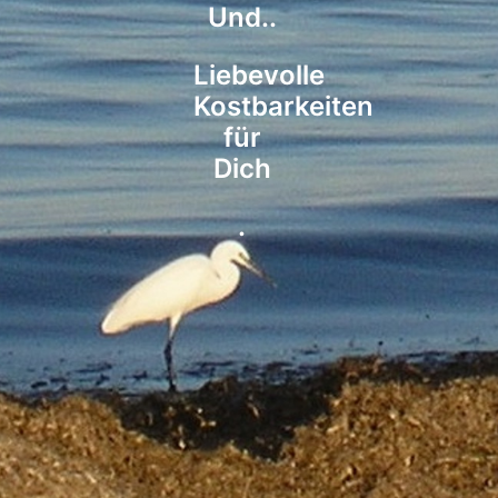
Und..
Liebevolle
Kostbarkeiten
für
Dich
.