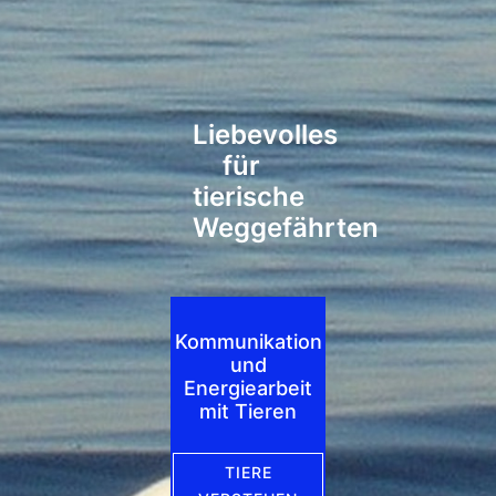
Liebevolles
für
tierische
Weggefährten
Kommunikation
und
Energiearbeit
mit Tieren
TIERE