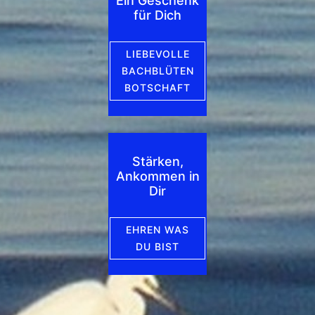
Ein Geschenk
für Dich
LIEBEVOLLE
BACHBLÜTEN
BOTSCHAFT
Stärken,
Ankommen in
Dir
EHREN WAS
DU BIST